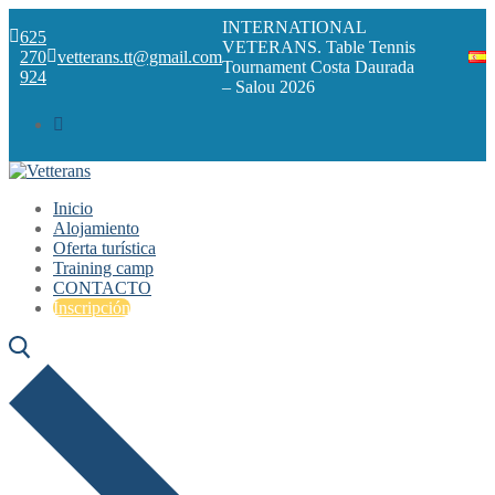
Ir
Menú
Cerrar
INTERNATIONAL
al
625
VETERANS. Table Tennis
contenido
270
vetterans.tt@gmail.com
Tournament Costa Daurada
924
– Salou 2026
Inicio
Alojamiento
Oferta turística
Training camp
CONTACTO
Inscripción