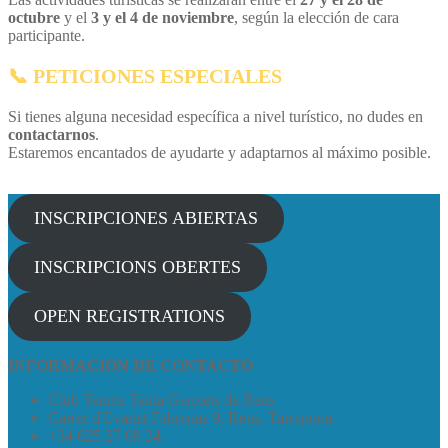
octubre
y el
3 y el 4 de noviembre
, según la elección de cara
participante.
📞
PETICIONES ESPECIALES
Si tienes alguna necesidad específica a nivel turístico, no dudes en
contactarnos
.
Estaremos encantados de ayudarte y adaptarnos al máximo posible.
INSCRIPCIONES ABIERTAS
INSCRIPCIONS OBERTES
OPEN REGISTRATIONS
INFORMACIÓN DE CONTACTO
Club Tennis Taula Ganxets de Reus
Carrer d'Evarist Fàbregas 9, Reus, Tarragona
+34 625 27 09 24