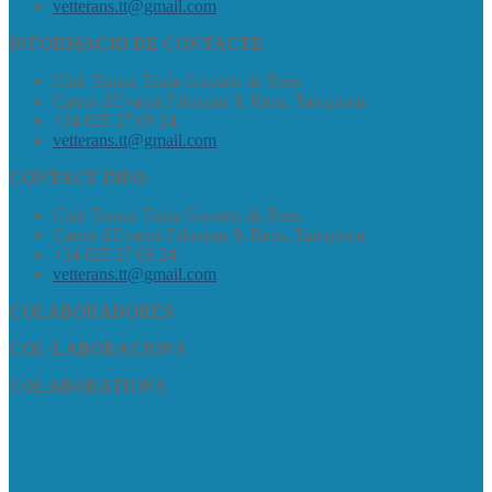
vetterans.tt@gmail.com
INFORMACIÓ DE CONTACTE
Club Tennis Taula Ganxets de Reus
Carrer d'Evarist Fàbregas 9, Reus, Tarragona
+34 625 27 09 24
vetterans.tt@gmail.com
CONTACT INFO
Club Tennis Taula Ganxets de Reus
Carrer d'Evarist Fàbregas 9, Reus, Tarragona
+34 625 27 09 24
vetterans.tt@gmail.com
COLABORADORES
COL·LABORACIONS
COLABORATIONS