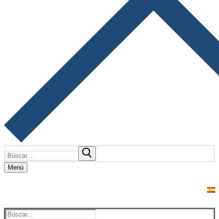
Buscar:
Menú
INTERNATIONAL
625
VETERANS. Table Tennis
270
vetterans.tt@gmail.com
Tournament Costa Daurada
924
– Salou 2026
Buscar: